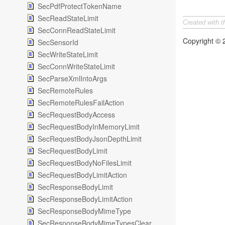
SecPdfProtectTokenName
SecReadStateLimit
Created with 
SecConnReadStateLimit
Copyright ©
SecSensorId
SecWriteStateLimit
SecConnWriteStateLimit
SecParseXmlIntoArgs
SecRemoteRules
SecRemoteRulesFailAction
SecRequestBodyAccess
SecRequestBodyInMemoryLimit
SecRequestBodyJsonDepthLimit
SecRequestBodyLimit
SecRequestBodyNoFilesLimit
SecRequestBodyLimitAction
SecResponseBodyLimit
SecResponseBodyLimitAction
SecResponseBodyMimeType
SecResponseBodyMimeTypesClear