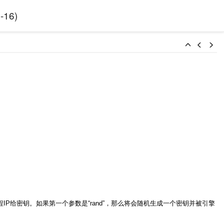
-16
)
 ID或远程IP给密钥。如果第一个参数是“rand”，那么将会随机生成一个密钥并被引擎