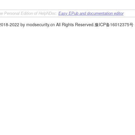
the Personal Edition of HelpNDoc:
Easy EPub and documentation editor
 2018-2022 by modsecurity.cn All Rights Reserved.豫ICP备16012375号