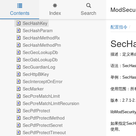
SecDefaultAction
ModSe
SecDisableBackendCompression
Contents
Index
Search
SecHashEngine
Skip to main content
SecHashKey
配置指令
SecHashParam
SecHashMethodRx
SecH
SecHashMethodPm
SecGeoLookupDb
描述：定义将
SecGsbLookupDb
语法：SecHashK
SecGuardianLog
SecHttpBlKey
举例：SecHashK
SecInterceptOnError
SecMarker
使用范围：所
SecPcreMatchLimit
版本：2.7.1-2.
SecPcreMatchLimitRecursion
SecPdfProtect
libModSecur
SecPdfProtectMethod
如果指定SecH
SecPdfProtectSecret
使用。
SecPdfProtectTimeout