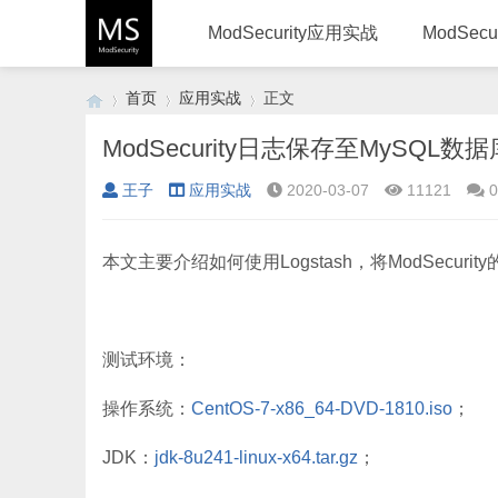
ModSecurity应用实战
ModSec
首页
应用实战
正文
ModSecurity日志保存至MySQL数据
王子
应用实战
2020-03-07
11121
0
›
›
›
本文主要介绍如何使用Logstash，将ModSecur
测试环境：
操作系统：
CentOS-7-x86_64-DVD-1810.iso
；
JDK：
jdk-8u241-linux-x64.tar.gz
；