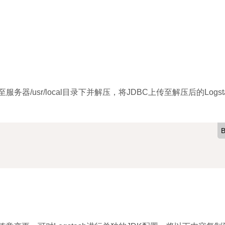
务器/usr/local目录下并解压，将JDBC上传至解压后的Logsta
B