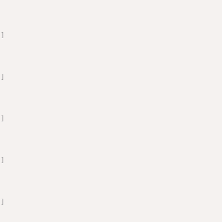
'
]
'
]
'
]
'
]
'
]