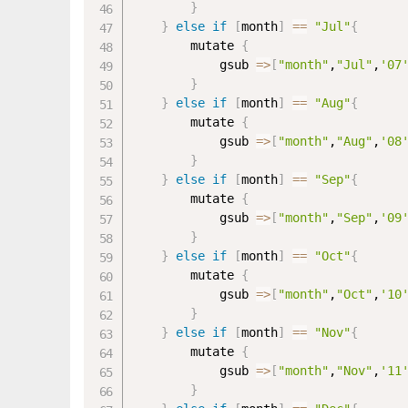
}
}
else
if
[
month
]
==
"Jul"
{
		mutate 
{
			gsub 
=
>
[
"month"
,
"Jul"
,
'07
}
}
else
if
[
month
]
==
"Aug"
{
		mutate 
{
			gsub 
=
>
[
"month"
,
"Aug"
,
'08
}
}
else
if
[
month
]
==
"Sep"
{
		mutate 
{
			gsub 
=
>
[
"month"
,
"Sep"
,
'09
}
}
else
if
[
month
]
==
"Oct"
{
		mutate 
{
			gsub 
=
>
[
"month"
,
"Oct"
,
'10
}
}
else
if
[
month
]
==
"Nov"
{
		mutate 
{
			gsub 
=
>
[
"month"
,
"Nov"
,
'11
}