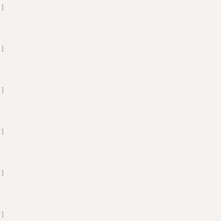
'
]
'
]
'
]
'
]
'
]
'
]