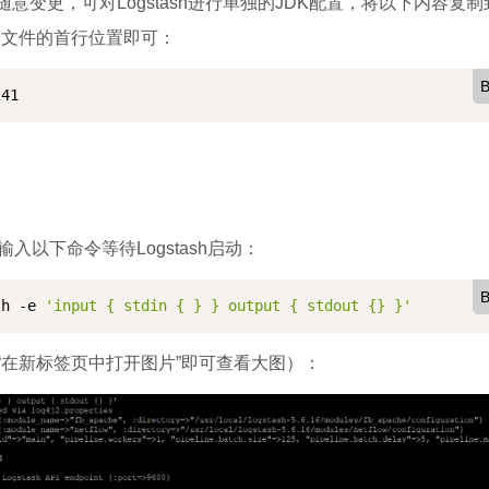
变更，可对Logstash进行单独的JDK配置，将以下内容复制
ib.sh两个文件的首行位置即可：
B
241
输入以下命令等待Logstash启动：
B
sh -e 
'input { stdin { } } output { stdout {} }'
在新标签页中打开图片”即可查看大图）：