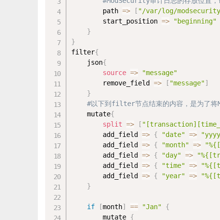
#ModSecurity审计日志的存放位
		path 
=
>
[
"/var/log/modsecurit
		start_position 
=
>
"beginning"
}
}
filter
{
	json
{
source
=
>
"message"
		remove_field 
=
>
[
"message"
]
}
#以下到filter节点结束的内容，是为了将M
	mutate
{
split
=
>
[
"[transaction][time
		add_field 
=
>
{
"date"
=
>
"yyy
		add_field 
=
>
{
"month"
=
>
"%{
		add_field 
=
>
{
"day"
=
>
"%{[t
		add_field 
=
>
{
"time"
=
>
"%{[
		add_field 
=
>
{
"year"
=
>
"%{[
}
if
[
month
]
==
"Jan"
{
		mutate 
{