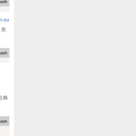
ash
h-ou
，所
ash
tash-output-jdbc.zip
文注释
ash